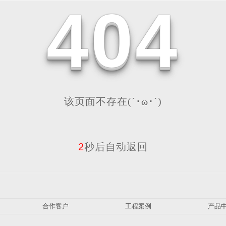
4
0
4
该页面不存在(´･ω･`)
2
秒后自动返回
合作客户
工程案例
产品